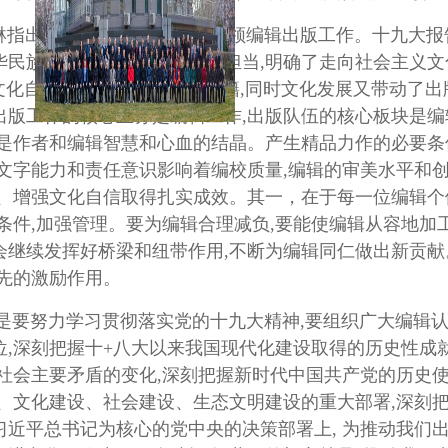
出,要用党的十九大精神统领编辑出版工作。十九大报
华民族伟大复兴征程中的使命担当,明确了走向社会主义
。文化自信来源于丰富的出版典籍,同时文化发展又带动了
出版工作的核心业务是编辑工作,出版队伍的核心板块是
都是作者和编辑智慧和心血的结晶。产生精品力作的必要
文字能力和责任意识影响着编校质量,编辑的审美水平和
质、增强文化自信取得扎实成效。其一，在于每一位编辑
条件,加强管理。要为编辑合理减负,要能使编辑从容地加工
继续发挥好桥梁和纽带作用,不断为编辑同仁做出新贡献
先的激励作用。
要努力学习贯彻落实党的十九大精神,要组织广大编辑认
,深刻把握十+八大以来我国现代化建设取得的历史性成
社会主要矛盾的变化,深刻把握新时代中国共产党的历史使
设、文化建设、社会建设、生态文明建设的重大部署,深刻
近平总书记为核心的党中央的决策部署上, 为推动我们出