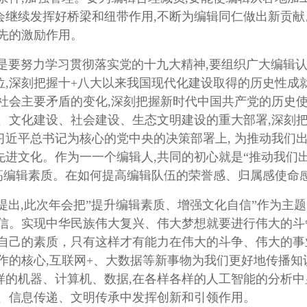
继续发挥好桥梁和纽带作用,不断为编辑同仁做出新贡献
先的激励作用。
要努力学习贯彻落实党的十九大精神,要组织广大编辑认
,深刻把握十+八大以来我国现代化建设取得的历史性成
社会主要矛盾的变化,深刻把握新时代中国共产党的历史使
设、文化建设、社会建设、生态文明建设的重大部署,深刻
近平总书记为核心的党中央的决策部署上, 为推动我们出
进文化。作为一一个编辑人,共同的初心就是“推动我们出
提高编辑素质。在如何提高编辑队伍的荣誉感、归属感使命
,此次年会把”提升编辑素质、增强文化自信”作为主题
信。实现中华民族伟大复兴、伟大梦想就要进行伟大的斗争
强自己的素质，只有这样才有能力在伟大的斗争、伟大的事
作的核心,互联网+、大数据等新事物为我们更好地传播
样的机器、计算机、数据,在各样各样的人工智能的分析
播、信息传递、文明传承中发挥创新和引领作用。