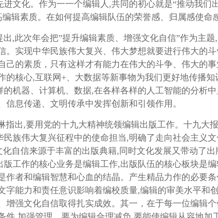
进文化。作为一一个编辑人,共同的初心就是“推动我们出
提高编辑素质。在如何提高编辑队伍的荣誉感、归属感使命
,此次年会把”提升编辑素质、增强文化自信”作为主题
信。实现中华民族伟大复兴、伟大梦想就要进行伟大的斗争
强自己的素质，只有这样才有能力在伟大的斗争、伟大的事
作的核心,互联网+、大数据等新事物为我们更好地传播
样的机器、计算机、数据,在各样各样的人工智能的分析
播、信息传递、文明传承中发挥创新和引领作用。
出,要用党的十九大精神统领编辑出版工作。十九大报
华民族伟大复兴征程中的使命担当,明确了走向社会主义
。文化自信来源于丰富的出版典籍,同时文化发展又带动了
出版工作的核心业务是编辑工作,出版队伍的核心板块是
都是作者和编辑智慧和心血的结晶。产生精品力作的必要
文字能力和责任意识影响着编校质量,编辑的审美水平和
质、增强文化自信取得扎实成效。其一，在于每一位编辑
条件,加强管理。要为编辑合理减负,要能使编辑从容地加工